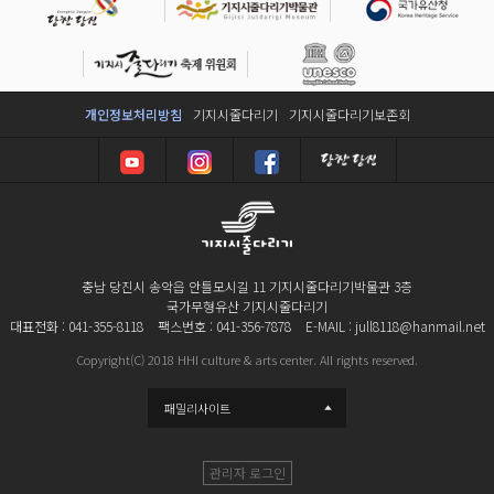
개인정보처리방침
기지시줄다리기
기지시줄다리기보존회
충남 당진시 송악읍 안틀모시길 11 기지시줄다리기박물관 3층
국가무형유산 기지시줄다리기
대표전화 : 041-355-8118
팩스번호 : 041-356-7878
E-MAIL : jull8118@hanmail.net
Copyright(C) 2018 HHI culture & arts center. All rights reserved.
패밀리사이트
관리자 로그인