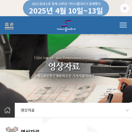
2025 유네스코 등재 10주년 기지시줄다리기 공개행사
2025년 4월 10일~13일
하루 동안 이 창을 열지 않습니다.
영상자료
∨
영상자료