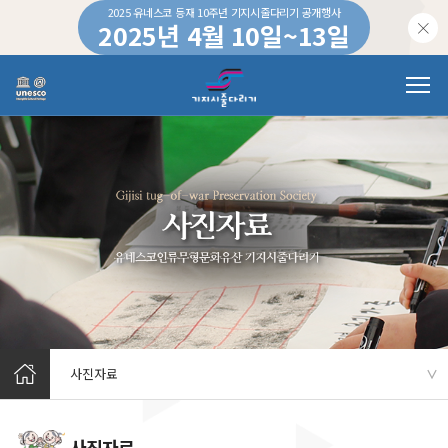
2025 유네스코 등재 10주년 기지시줄다리기 공개행사
2025년 4월 10일~13일
하루 동안 이 창을 열지 않습니다.
사진자료
∨
사진자료